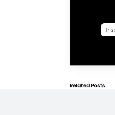
Related Posts
New design
Comp