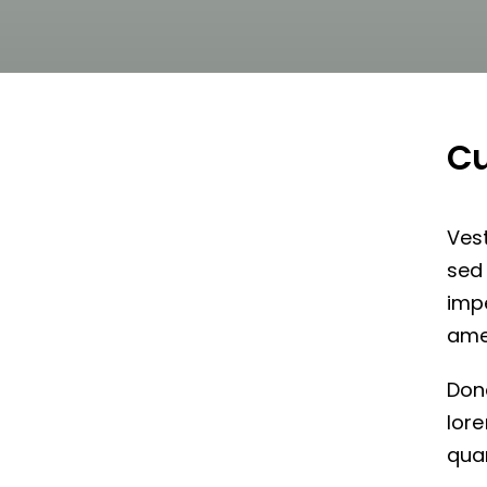
Cu
Ves
sed 
impe
ame
Don
lore
qua