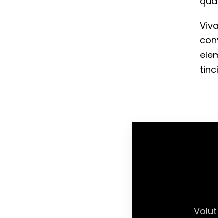
qua
Viv
conv
elem
tinc
Volut