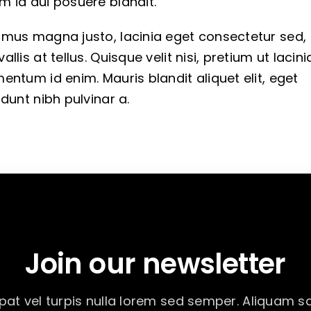
m id dui posuere blandit.
amus magna justo, lacinia eget consectetur sed,
allis at tellus. Quisque velit nisi, pretium ut lacinia
entum id enim. Mauris blandit aliquet elit, eget
idunt nibh pulvinar a.
Join our newsletter
pat vel turpis nulla lorem sed semper. Aliquam sa