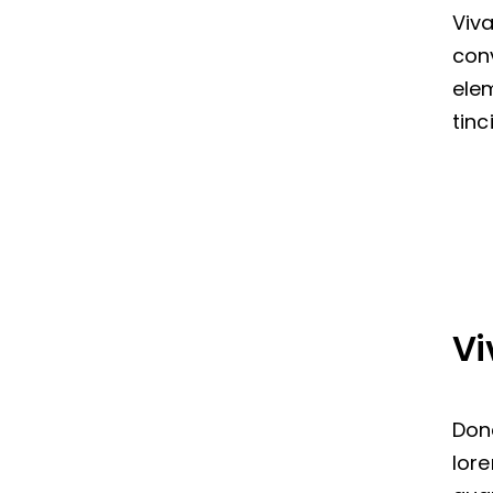
Viv
conv
elem
tinc
Vi
Don
lore