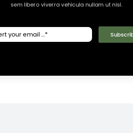
sem libero viverra vehicula nullam ut nisl.
Subscri
Lessons in
act