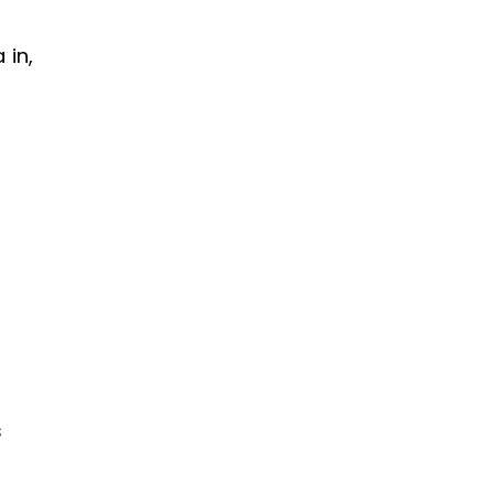
 in,
s